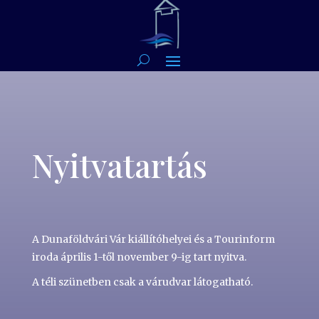
Nyitvatartás
A Dunaföldvári Vár kiállítóhelyei és a Tourinform
iroda április 1-től november 9-ig tart nyitva.
A téli szünetben csak a várudvar látogatható.