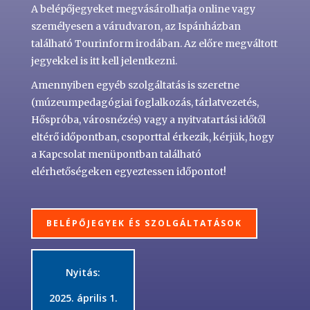
A belépőjegyeket megvásárolhatja online vagy
személyesen a várudvaron, az
Ispánházban
található
Tourinform irodában
. Az előre megváltott
jegyekkel is itt kell jelentkezni.
Amennyiben egyéb szolgáltatás is szeretne
(múzeumpedagógiai foglalkozás, tárlatvezetés,
Hőspróba, városnézés) vagy a nyitvatartási időtől
eltérő időpontban, csoporttal érkezik, kérjük, hogy
a
Kapcsolat menüpontban
található
elérhetőségeken egyeztessen időpontot!
BELÉPŐJEGYEK ÉS SZOLGÁLTATÁSOK
Nyitás:
2025. április 1.