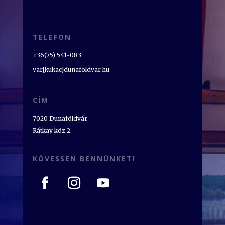
TELEFON
+36(75) 541-083
var[kukac]dunafoldvar.hu
CÍM
7020 Dunaföldvár
Rátkay köz 2.
KÖVESSEN BENNÜNKET!